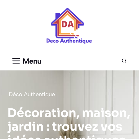
Aller
au
contenu
Menu
Déco Authentique
Décoration, maison,
jardin : trouvez vos